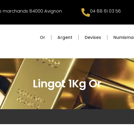
es marchands 84000 Avignon
04 88 61 03 56
Or
Argent
Devises
Numisma
Lingot 1Kg Or