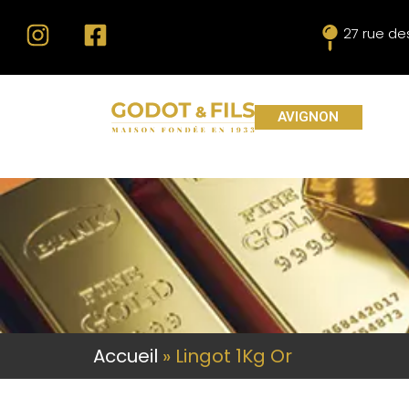
27 rue d
AVIGNON
Accueil
»
Lingot 1Kg Or