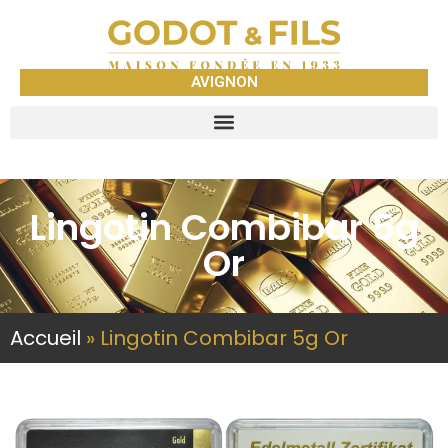
AVIGNON
Lingotin Combibar 5g
Or
Accueil
»
Lingotin Combibar 5g Or