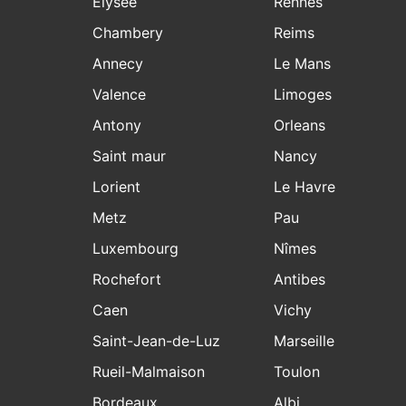
Elysee
Rennes
Chambery
Reims
Annecy
Le Mans
Valence
Limoges
Antony
Orleans
Saint maur
Nancy
Lorient
Le Havre
Metz
Pau
Luxembourg
Nîmes
Rochefort
Antibes
Caen
Vichy
Saint-Jean-de-Luz
Marseille
Rueil-Malmaison
Toulon
Bordeaux
Albi