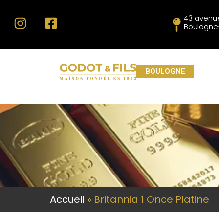
43 avenue
Boulogne-
BOULOGNE
Accueil
»
Britannia 1 Once Platine