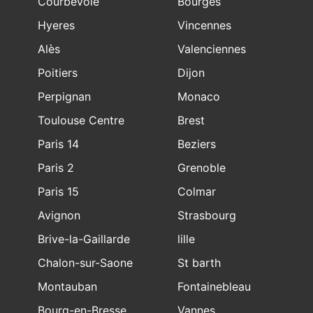
Courbevoie
Bourges
Hyeres
Vincennes
Alès
Valenciennes
Poitiers
Dijon
Perpignan
Monaco
Toulouse Centre
Brest
Paris 14
Beziers
Paris 2
Grenoble
Paris 15
Colmar
Avignon
Strasbourg
Brive-la-Gaillarde
lille
Chalon-sur-Saone
St barth
Montauban
Fontainebleau
Bourg-en-Bresse
Vannes