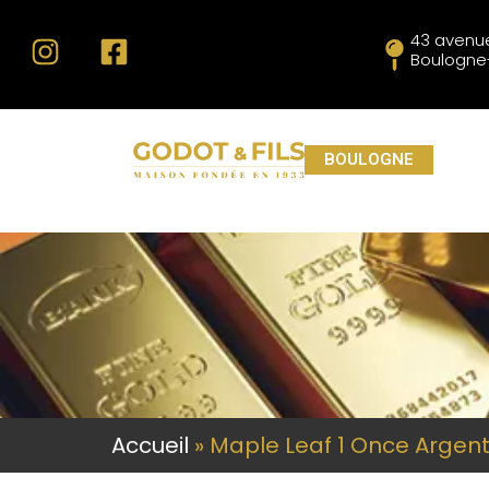
43 avenue
Boulogne-
BOULOGNE
Accueil
»
Maple Leaf 1 Once Argen