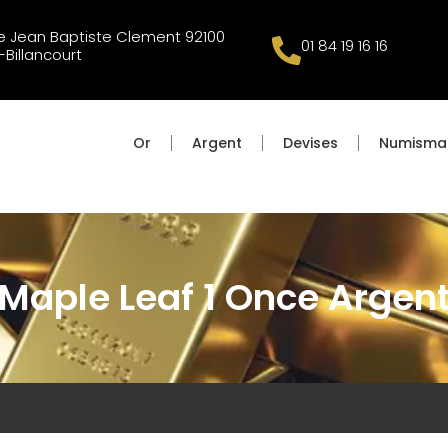
 Jean Baptiste Clement 92100
01 84 19 16 16
Billancourt
Or
Argent
Devises
Numisma
Maple Leaf 1 Once Argen
t