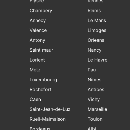
Elysee
Rennes
Chambery
Reims
Annecy
Le Mans
Valence
Limoges
Antony
Orleans
Saint maur
Nancy
Lorient
Le Havre
Metz
Pau
Luxembourg
Nîmes
Rochefort
Antibes
Caen
Vichy
Saint-Jean-de-Luz
Marseille
Rueil-Malmaison
Toulon
Bordeaux
Albi