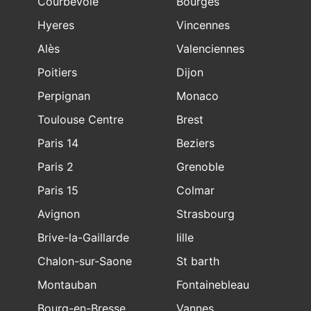
Courbevoie
Bourges
Hyeres
Vincennes
Alès
Valenciennes
Poitiers
Dijon
Perpignan
Monaco
Toulouse Centre
Brest
Paris 14
Beziers
Paris 2
Grenoble
Paris 15
Colmar
Avignon
Strasbourg
Brive-la-Gaillarde
lille
Chalon-sur-Saone
St barth
Montauban
Fontainebleau
Bourg-en-Bresse
Vannes