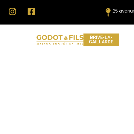
25 avenue
BRIVE-LA-
GAILLARDE
GODOT & 
NE