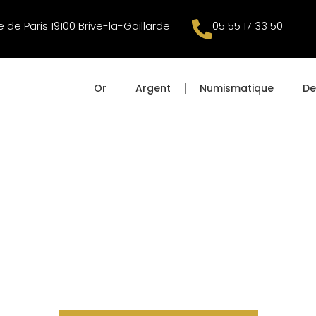
 de Paris 19100 Brive-la-Gaillarde
05 55 17 33 50
Or
Argent
Numismatique
De
FILS BRIVE-LA-
GOCE DE METAUX PRECIEUX DEPUIS 1