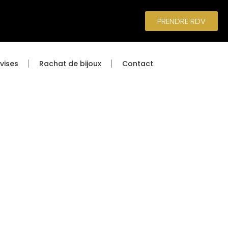
PRENDRE RDV
vises
Rachat de bijoux
Contact
GAILLARDE
933