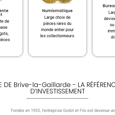
Burea
ente
Numismatique
Lar
nt
Large choix de
devis
te de
pièces rares du
ou
base
monde entier pour
imm
ngots,
les collectionneurs.
di
pièces
 DE Brive-la-Gaillarde - LA RÉFÉREN
D’INVESTISSEMENT
Fondée en 1933, l’entreprise Godot et Fils est devenue un