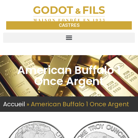
CASTRES
American Buffalo 1
Once Argent
Accueil
»
American Buffalo 1 Once Argent