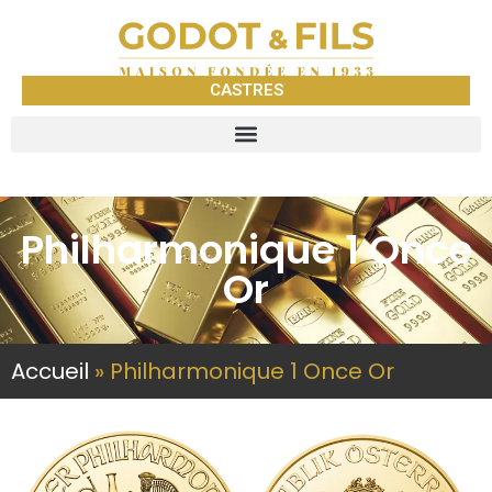
CASTRES
Philharmonique 1 Once
Or
Accueil
»
Philharmonique 1 Once Or