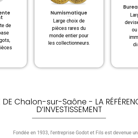
Burea
ente
Numismatique
Lar
nt
Large choix de
devis
te de
pièces rares du
ou
base
monde entier pour
imm
ngots,
les collectionneurs.
di
pièces
 DE Chalon-sur-Saône - LA RÉFÉREN
D’INVESTISSEMENT
Fondée en 1933, l’entreprise Godot et Fils est devenue un