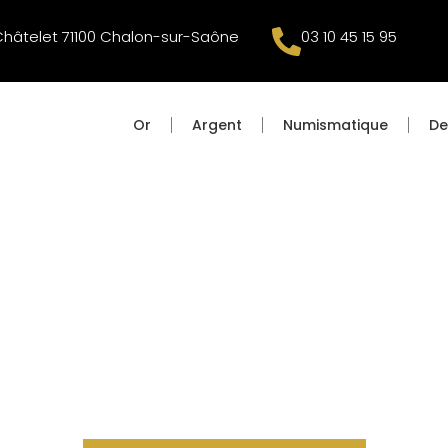
Châtelet 71100 Chalon-sur-Saône
03 10 45 15 95
Or
Argent
Numismatique
De
 FILS CHALON-S
GOCE DE METAUX PRECIEUX DEPUIS 1