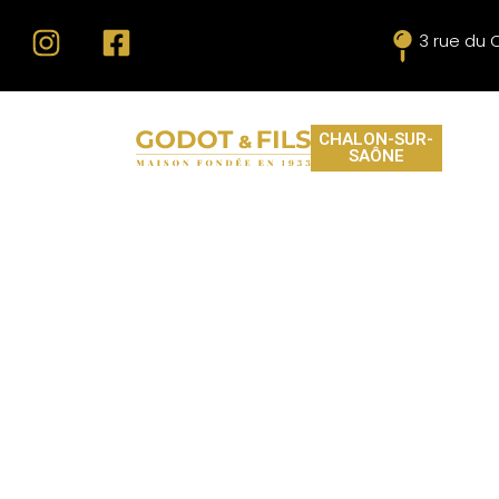
3 rue du 
CHALON-SUR-
SAÔNE
GODOT &
NE