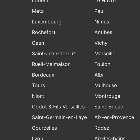
Lorient
Le Havre
Metz
Pau
Luxembourg
Nîmes
Rochefort
Antibes
Caen
Vichy
Saint-Jean-de-Luz
Marseille
Rueil-Malmaison
Toulon
Bordeaux
Albi
Tours
Mulhouse
Niort
Montrouge
Godot & Fils Versailles
Saint-Brieuc
Saint-Germain-en-Laye
Aix-en-Provence
Courcelles
Rodez
Lyon
Aix-les-bains