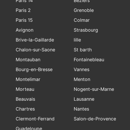
Paris 14
Beziers
Paris 2
Grenoble
Paris 15
Colmar
Avignon
Strasbourg
Brive-la-Gaillarde
lille
Chalon-sur-Saone
St barth
Montauban
Fontainebleau
Bourg-en-Bresse
Vannes
Montelimar
Menton
Morteau
Nogent-sur-Marne
Beauvais
Lausanne
Chartres
Nantes
Clermont-Ferrand
Salon-de-Provence
Guadeloupe