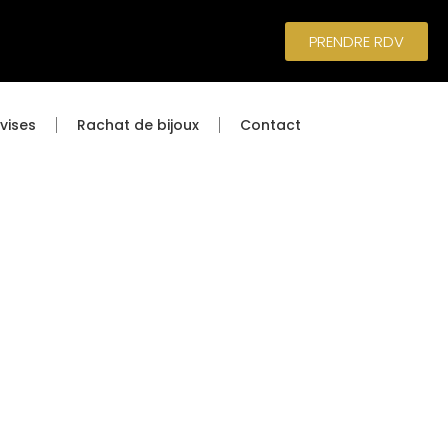
PRENDRE RDV
vises
Rachat de bijoux
Contact
UR-SAÔNE
933