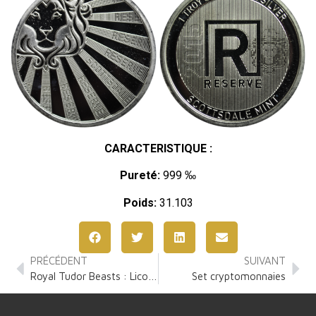
CARACTERISTIQUE :
Pureté:
999 ‰
Poids:
31.103
PRÉCÉDENT
SUIVANT
Royal Tudor Beasts : Licorne de Seymour 2 Onces Argent
Set cryptomonnaies