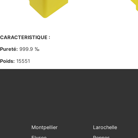
CARACTERISTIQUE :
Pureté:
999.9 ‰
Poids:
15551
Montpellier
Larochelle
Elysee
Rennes