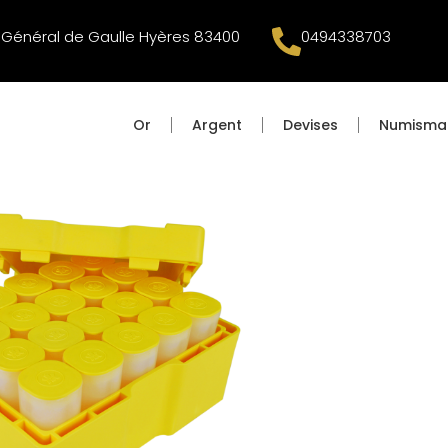
Général de Gaulle Hyères 83400
0494338703
Or
Argent
Devises
Numisma