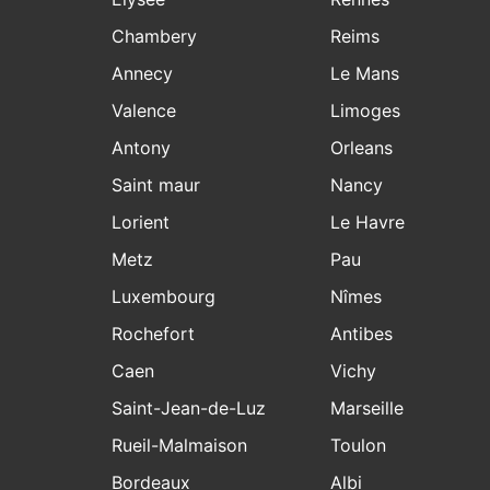
Chambery
Reims
Annecy
Le Mans
Valence
Limoges
Antony
Orleans
Saint maur
Nancy
Lorient
Le Havre
Metz
Pau
Luxembourg
Nîmes
Rochefort
Antibes
Caen
Vichy
Saint-Jean-de-Luz
Marseille
Rueil-Malmaison
Toulon
Bordeaux
Albi