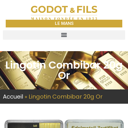
LE MANS
Lingotin Combibar 20g
Or
Accueil
»
Lingotin Combibar 20g Or