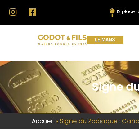
19 place 
LE MANS
Signe du
Accueil
»
Signe du Zodiaque : Canc