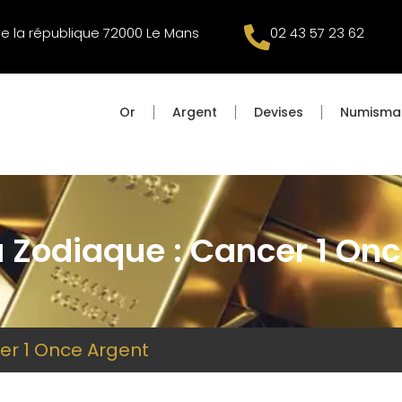
de la république 72000 Le Mans
02 43 57 23 62
Or
Argent
Devises
Numisma
 Zodiaque : Cancer 1 On
er 1 Once Argent