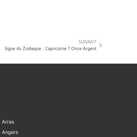
SUIVANT
Signe du Zodiaque : Capricorne 1 Once Argent
Arras
Angers