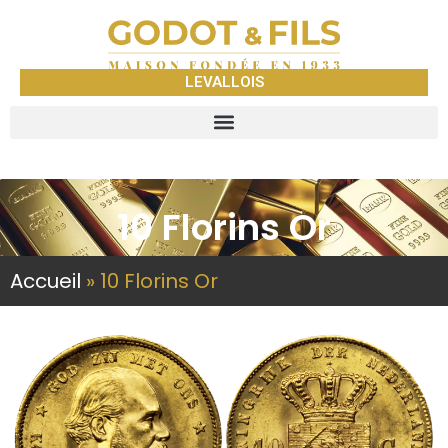
LEVALLOIS
10 Florins Or
Accueil
»
10 Florins Or