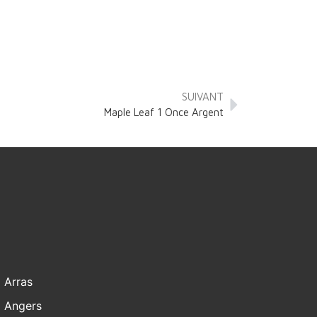
SUIVANT
Maple Leaf 1 Once Argent
Arras
Angers