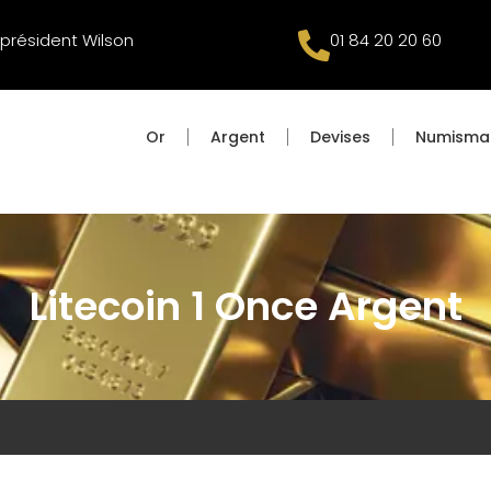
 président Wilson
01 84 20 20 60
Or
Argent
Devises
Numisma
Litecoin 1 Once Argent