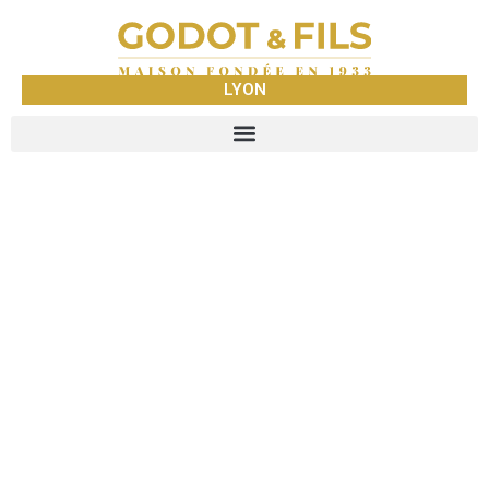
LYON
GODOT &
FILS LYON
NEGOCE DE METAUX
PRECIEUX DEPUIS 1933