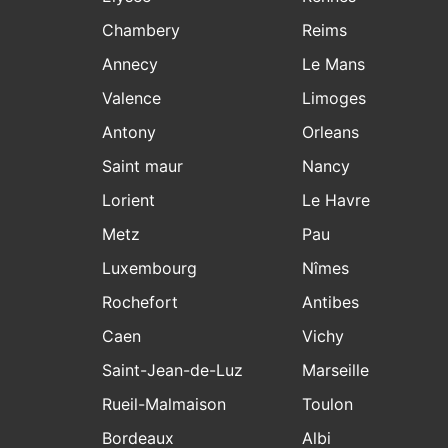
Chambery
Reims
Annecy
Le Mans
Valence
Limoges
Antony
Orleans
Saint maur
Nancy
Lorient
Le Havre
Metz
Pau
Luxembourg
Nîmes
Rochefort
Antibes
Caen
Vichy
Saint-Jean-de-Luz
Marseille
Rueil-Malmaison
Toulon
Bordeaux
Albi