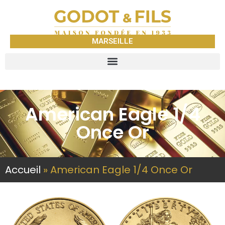
MARSEILLE
American Eagle 1/4
Once Or
Accueil
»
American Eagle 1/4 Once Or