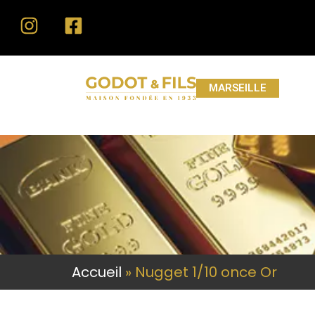
MARSEILLE
Accueil
»
Nugget 1/10 once Or