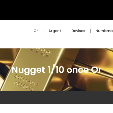
Or
Argent
Devises
Numisma
Nugget 1/10 once Or