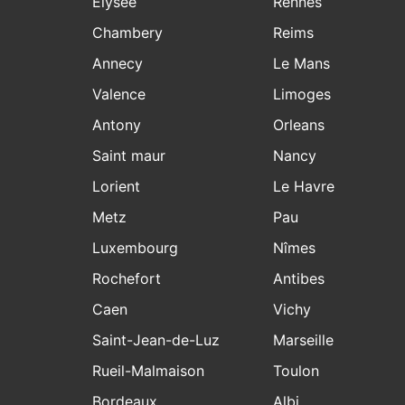
Elysee
Rennes
Chambery
Reims
Annecy
Le Mans
Valence
Limoges
Antony
Orleans
Saint maur
Nancy
Lorient
Le Havre
Metz
Pau
Luxembourg
Nîmes
Rochefort
Antibes
Caen
Vichy
Saint-Jean-de-Luz
Marseille
Rueil-Malmaison
Toulon
Bordeaux
Albi