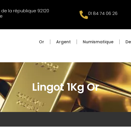
 de la république 92120
01 84 74 06 26
e
Or
Argent
Numismatique
De
Lingot 1Kg Or