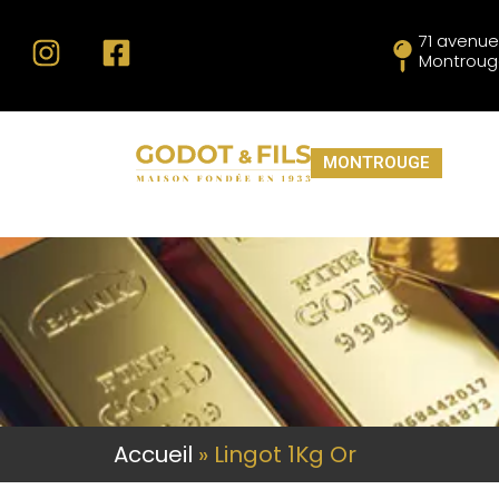
71 avenue
Montroug
MONTROUGE
Accueil
»
Lingot 1Kg Or