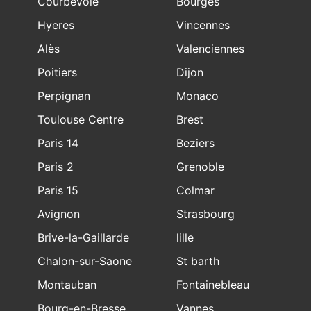
Courbevoie
Bourges
Hyeres
Vincennes
Alès
Valenciennes
Poitiers
Dijon
Perpignan
Monaco
Toulouse Centre
Brest
Paris 14
Beziers
Paris 2
Grenoble
Paris 15
Colmar
Avignon
Strasbourg
Brive-la-Gaillarde
lille
Chalon-sur-Saone
St barth
Montauban
Fontainebleau
Bourg-en-Bresse
Vannes