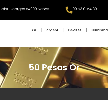
e Saint Georges 54000 Nancy
09 53 01 54 30
Or
Argent
Devises
Numisma
50 Pesos Or