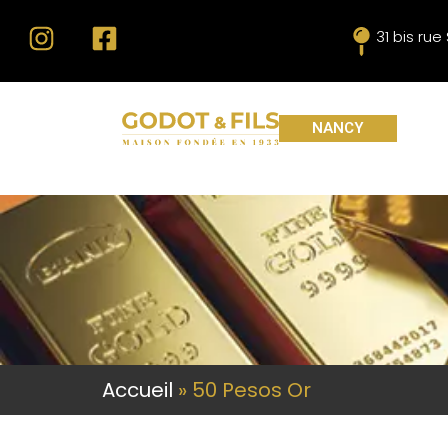
31 bis ru
NANCY
Accueil
»
50 Pesos Or