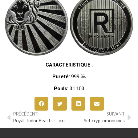
CARACTERISTIQUE :
Pureté:
999 ‰
Poids:
31.103
PRÉCÉDENT
SUIVANT
Royal Tudor Beasts : Licorne de Seymour 2 Onces Argent
Set cryptomonnaies