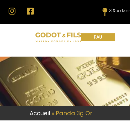
3 Rue Mar
PAU
Accueil
»
Panda 3g Or