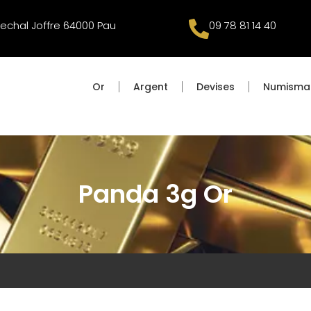
echal Joffre 64000 Pau
09 78 81 14 40
Or
Argent
Devises
Numisma
Panda 3g Or