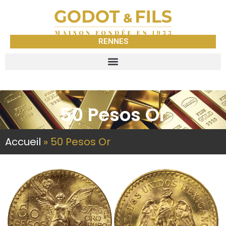
RENNES
50 Pesos Or
Accueil
»
50 Pesos Or