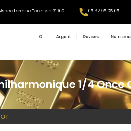
 Alsace Lorraine Toulouse 31000
05 82 95 05 05
Or
Argent
Devises
Numisma
hilharmonique 1/4 Once 
 Or