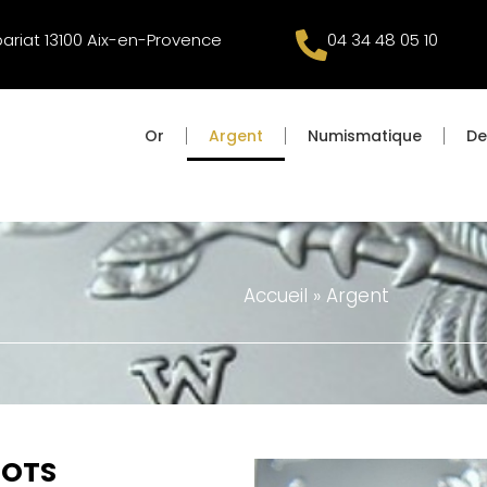
pariat 13100 Aix-en-Provence
04 34 48 05 10
Or
Argent
Numismatique
De
Accueil
»
Argent
GOTS