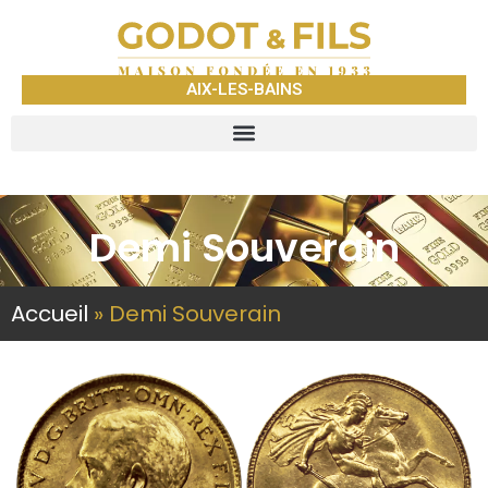
AIX-LES-BAINS
Demi Souverain
Accueil
»
Demi Souverain