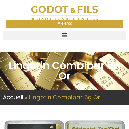
ARRAS
Lingotin Combibar 5g
Or
Accueil
»
Lingotin Combibar 5g Or