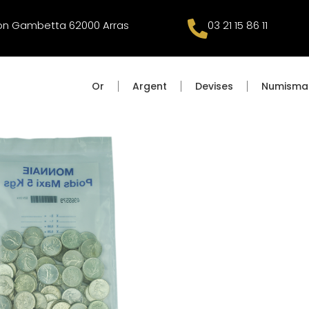
éon Gambetta 62000 Arras
03 21 15 86 11
Or
Argent
Devises
Numisma