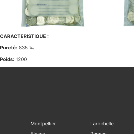
CARACTERISTIQUE :
Pureté:
835 ‰
Poids:
1200
Montpellier
Larochelle
Elysee
Rennes