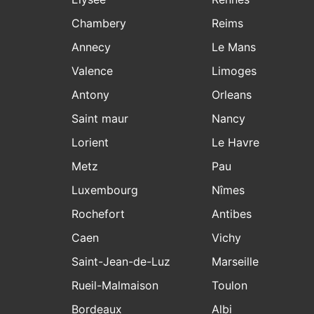
Chambery
Reims
Annecy
Le Mans
Valence
Limoges
Antony
Orleans
Saint maur
Nancy
Lorient
Le Havre
Metz
Pau
Luxembourg
Nîmes
Rochefort
Antibes
Caen
Vichy
Saint-Jean-de-Luz
Marseille
Rueil-Malmaison
Toulon
Bordeaux
Albi