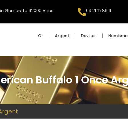
éon Gambetta 62000 Arras
03 21 15 86 11
Or
Argent
Devises
Numisma
rican Buffalo 1 Once Ar
Argent