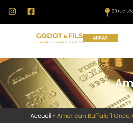
23 rue L
ARRAS
Ame
Accueil
»
American Buffalo 1 Once 