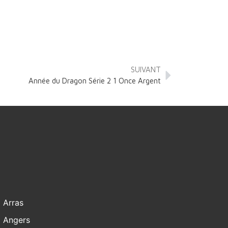
SUIVANT
Année du Dragon Série 2 1 Once Argent
Arras
Angers