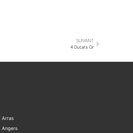
SUIVANT
4 Ducats Or
Arras
Angers