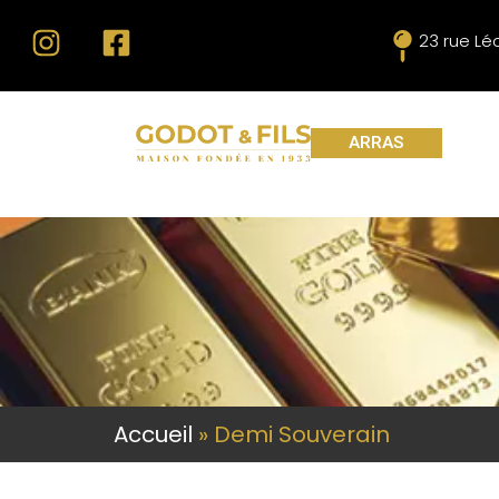
23 rue L
ARRAS
Accueil
»
Demi Souverain