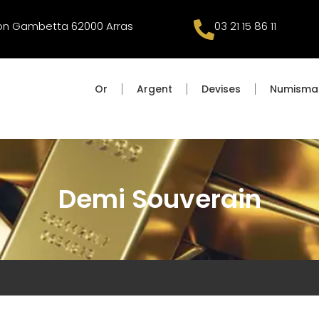
éon Gambetta 62000 Arras
03 21 15 86 11
Or
Argent
Devises
Numisma
Demi Souverain