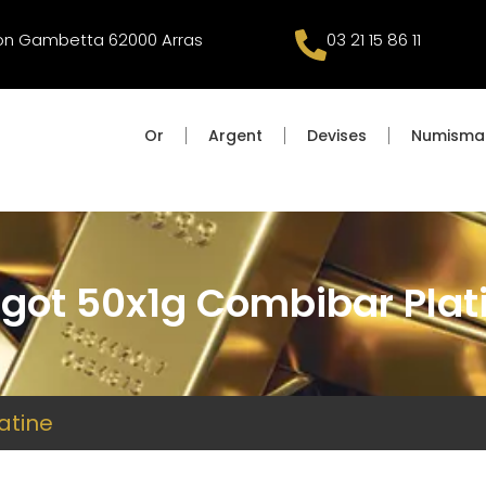
éon Gambetta 62000 Arras
03 21 15 86 11
Or
Argent
Devises
Numisma
ngot 50x1g Combibar Plat
atine