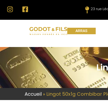
23 rue L
ARRAS
Li
Accueil
»
Lingot 50x1g Combibar Pl