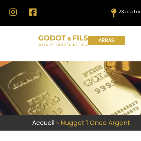
23 rue L
ARRAS
Accueil
»
Nugget 1 Once Argent