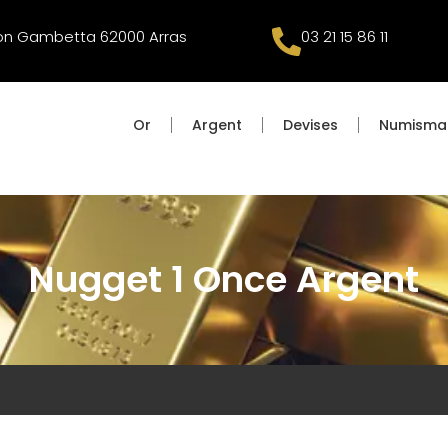
éon Gambetta 62000 Arras
03 21 15 86 11
Or
Argent
Devises
Numisma
Nugget 1 Once Argent