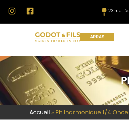
23 rue L
ARRAS
P
Accueil
»
Philharmonique 1/4 Once