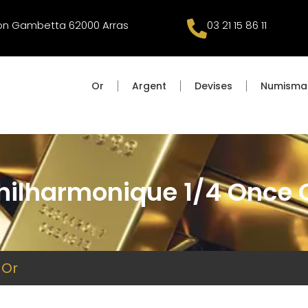
éon Gambetta 62000 Arras
03 21 15 86 11
Or
Argent
Devises
Numisma
hilharmonique 1/4 Once 
 Or