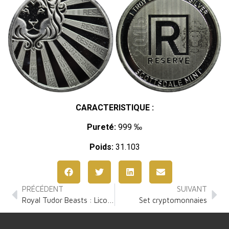
CARACTERISTIQUE :
Pureté:
999 ‰
Poids:
31.103
PRÉCÉDENT
SUIVANT
Royal Tudor Beasts : Licorne de Seymour 2 Onces Argent
Set cryptomonnaies