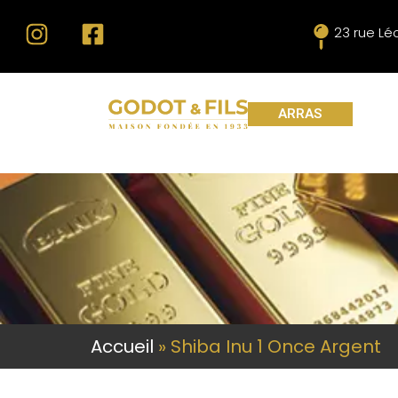
23 rue L
ARRAS
Accueil
»
Shiba Inu 1 Once Argent