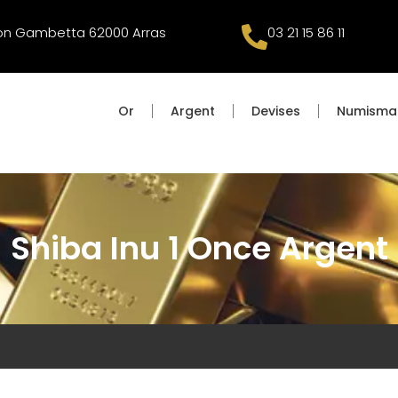
éon Gambetta 62000 Arras
03 21 15 86 11
Or
Argent
Devises
Numisma
Shiba Inu 1 Once Argent