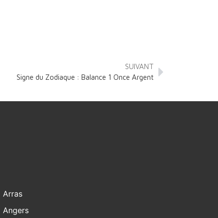
SUIVANT
Signe du Zodiaque : Balance 1 Once Argent
Arras
Angers