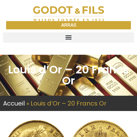
ARRAS
Louis d’Or – 20 Francs
Or
Accueil
»
Louis d’Or – 20 Francs Or