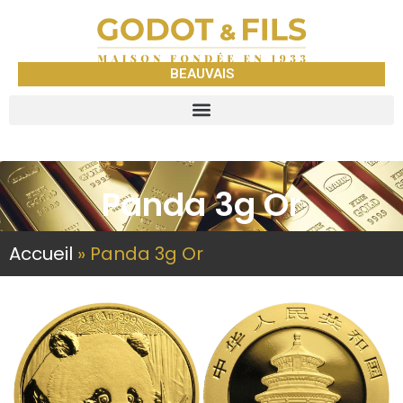
BEAUVAIS
Panda 3g Or
Accueil
»
Panda 3g Or