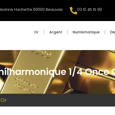
 Jeanne Hachette 60000 Beauvais
03 10 45 15 90
Or
Argent
Numismatique
De
hilharmonique 1/4 Once 
 Or