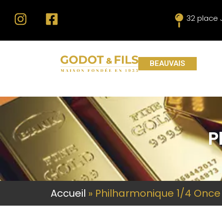
32 place
BEAUVAIS
P
Accueil
»
Philharmonique 1/4 Once