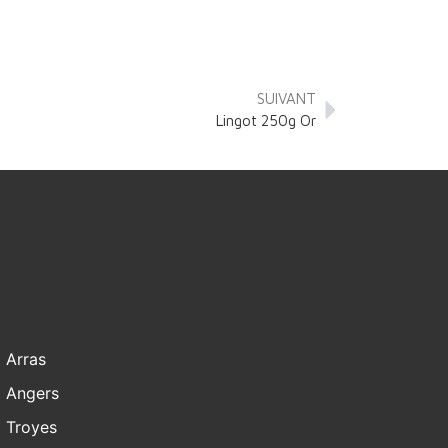
SUIVANT
Lingot 250g Or
Arras
Angers
Troyes