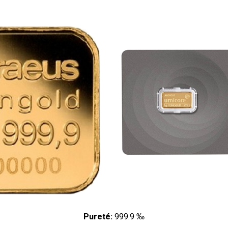
Pureté:
999.9 ‰