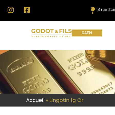
18 rue Sa
CAEN
Accueil
»
Lingotin 1g Or