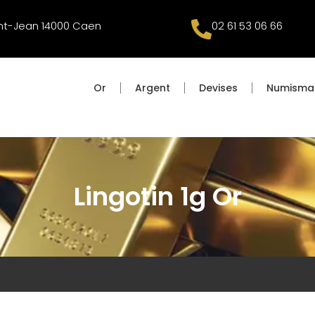
int-Jean 14000 Caen
02 61 53 06 66
Or
Argent
Devises
Numisma
Lingotin 1g Or