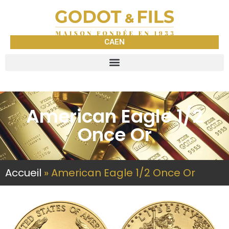
CAEN
American Eagle 1/2
Once Or
Accueil
»
American Eagle 1/2 Once Or