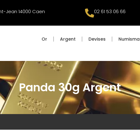
int-Jean 14000 Caen
02 61 53 06 66
Or
Argent
Devises
Numisma
Panda 30g Argent