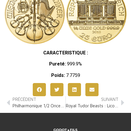
CARACTERISTIQUE :
Pureté:
999.9%
Poids:
7.7759
PRÉCÉDENT
SUIVANT
Philharmonique 1/2 Once Or
Royal Tudor Beasts : Licorne de Seymour 1 Once Or