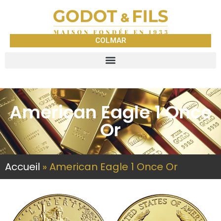
COLMAR
American Eagle 1 Once
Or
Accueil
»
American Eagle 1 Once Or