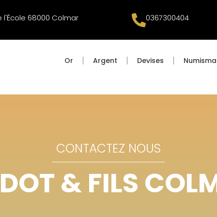
e l'École 68000 Colmar
0367300404
Or
Argent
Devises
Numisma
CONTACTEZ NOUS
DOT & FILS COL