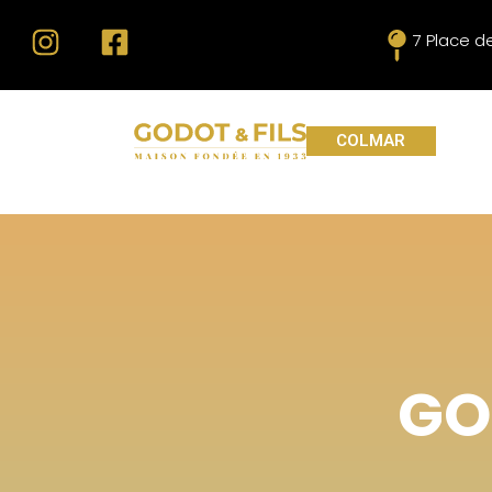
7 Place d
COLMAR
GO