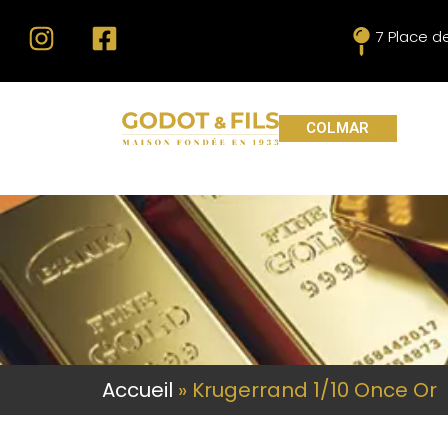
7 Place d
COLMAR
Accueil
»
Krugerrand 1/10 Once Or