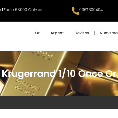
e l'École 68000 Colmar
0367300404
Or
Argent
Devises
Numisma
Krugerrand 1/10 Once Or