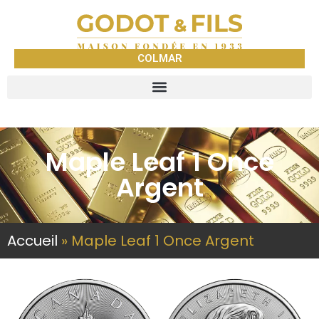
COLMAR
Maple Leaf 1 Once
Argent
Accueil
»
Maple Leaf 1 Once Argent