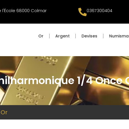
e l'École 68000 Colmar
0367300404
Or
Argent
Devises
Numisma
hilharmonique 1/4 Once 
 Or