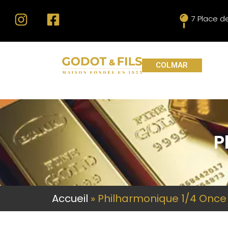
7 Place d
COLMAR
P
Accueil
»
Philharmonique 1/4 Once