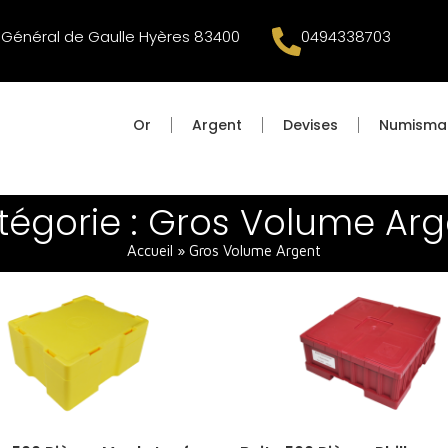
Général de Gaulle Hyères 83400
0494338703
Or
Argent
Devises
Numisma
tégorie : Gros Volume Arg
Accueil
»
Gros Volume Argent