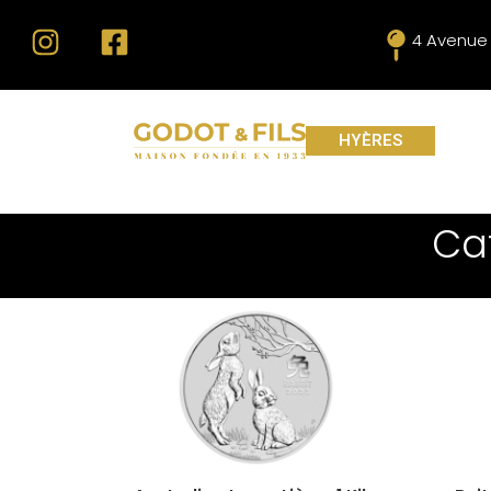
4 Avenue 
HYÈRES
Ca