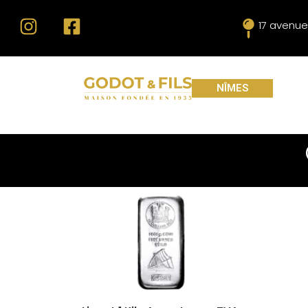
17 avenue
NÎMES