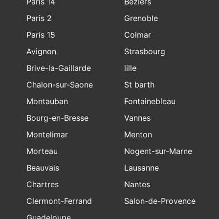
Paris 14
Beziers
Paris 2
Grenoble
Paris 15
Colmar
Avignon
Strasbourg
Brive-la-Gaillarde
lille
Chalon-sur-Saone
St barth
Montauban
Fontainebleau
Bourg-en-Bresse
Vannes
Montelimar
Menton
Morteau
Nogent-sur-Marne
Beauvais
Lausanne
Chartres
Nantes
Clermont-Ferrand
Salon-de-Provence
Guadeloupe