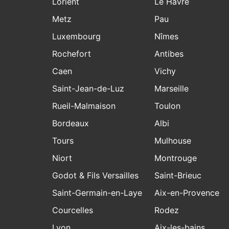
Lorient
Le Havre
Metz
Pau
Luxembourg
Nîmes
Rochefort
Antibes
Caen
Vichy
Saint-Jean-de-Luz
Marseille
Rueil-Malmaison
Toulon
Bordeaux
Albi
Tours
Mulhouse
Niort
Montrouge
Godot & Fils Versailles
Saint-Brieuc
Saint-Germain-en-Laye
Aix-en-Provence
Courcelles
Rodez
Lyon
Aix-les-bains