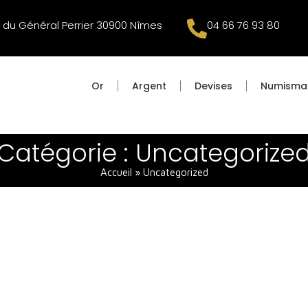
 du Général Perrier 30900 Nîmes
04 66 76 93 80
Or
Argent
Devises
Numisma
Catégorie : Uncategorize
Accueil
»
Uncategorized