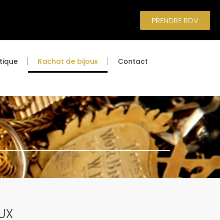
PRENDRE RDV
tique
Rachat de bijoux
Contact
UX