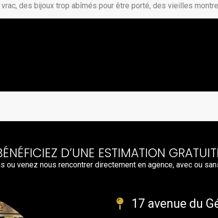
vrac, des bijoux trop abîmés pour être porté, des vieilles montr
BÉNÉFICIEZ D’UNE ESTIMATION GRATUIT
s ou venez nous rencontrer directement en agence, avec ou san
17 avenue du Gé