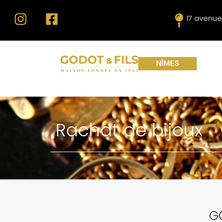
17 avenue
NÎMES
Rachat de bijoux
G