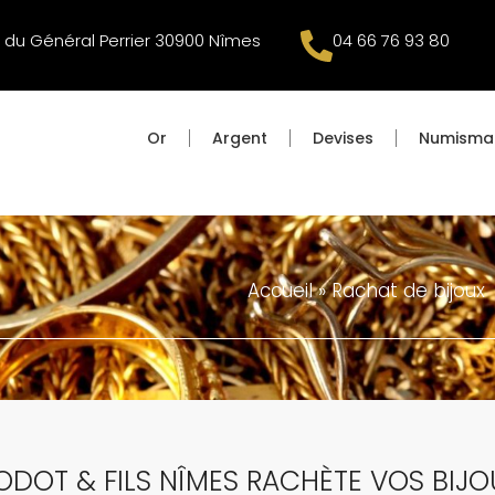
 du Général Perrier 30900 Nîmes
04 66 76 93 80
Or
Argent
Devises
Numisma
Accueil
»
Rachat de bijoux
ODOT & FILS NÎMES RACHÈTE VOS BIJO